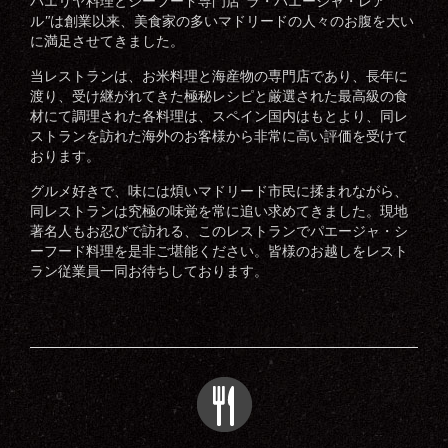
パエリヤ料理とシーフード専門店
ラ・パエージャ・レア
"
ル
は創業以来、美食家の多いマドリードの人々のお腹を大い
"
に満足させてきました。
当レストランは、お米料理と海産物の専門店であり、長年に
渡り、受け継がれてきた極秘レシピと厳選された最高級の食
材にて調理された各料理は、スペイン国内はもとより、同レ
ストランを訪れた海外のお客様から非常に高い評価を受けて
おります。
グルメ好きで、味には煩いマドリード市民に揉まれながら、
同レストランは究極の味覚を常に追い求めてきました。現地
著名人もお忍びで訪れる、このレストランでパエージャ・シ
ーフード料理を是非ご堪能ください。皆様のお越しをレスト
ラン従業員一同お待ちしております。